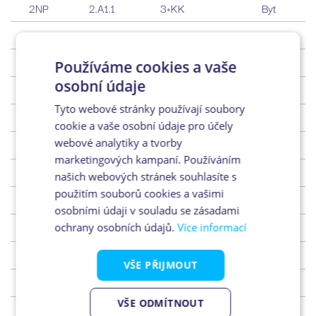
2NP
2.A1.1
3+KK
Byt
2NP
2.A1.2
1+KK
Byt
2NP
2.A1.3
2+KK
Byt
Používáme cookies a vaše
osobní údaje
2NP
2.A1.4
2+KK
Byt
Tyto webové stránky používají soubory
2NP
2.A2.5
2+KK
Byt
cookie a vaše osobní údaje pro účely
webové analytiky a tvorby
2NP
2.A2.6
2+KK
Byt
marketingových kampaní. Používáním
2NP
2.A2.7
2+KK
Byt
našich webových stránek souhlasíte s
použitím souborů cookies a vašimi
2NP
2.A2.8
1+KK
Byt
osobními údaji v souladu se zásadami
2NP
2.A2.8a
1+KK
Byt
ochrany osobních údajů.
Více informací
2NP
2.A3.9
3+KK
Byt
VŠE PŘIJMOUT
2NP
2.A3.10
1+KK
Byt
VŠE ODMÍTNOUT
2NP
2.A3.11
1+KK
Byt