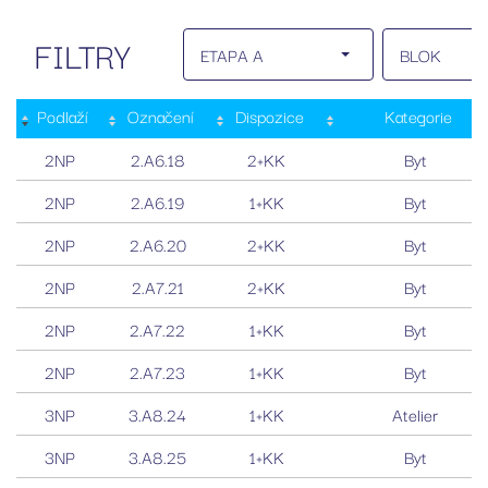
FILTRY
ETAPA A
BLOK
Podlaží
Označení
Dispozice
Kategorie
2NP
2.A6.18
2+KK
Byt
2NP
2.A6.19
1+KK
Byt
2NP
2.A6.20
2+KK
Byt
2NP
2.A7.21
2+KK
Byt
2NP
2.A7.22
1+KK
Byt
2NP
2.A7.23
1+KK
Byt
3NP
3.A8.24
1+KK
Atelier
3NP
3.A8.25
1+KK
Byt