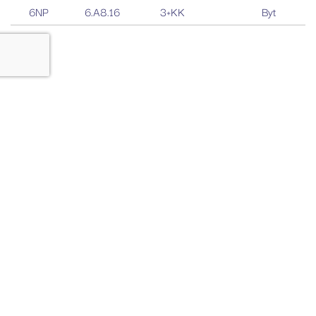
6NP
6.A8.16
3+KK
Byt
Kontaktujte mě