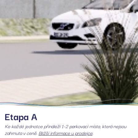
Etapa A
Ke každé jednotce přináleží 1-2 parkovací místa, která nejsou
zahrnuta v ceně.
Bližší informace u prodejce
.