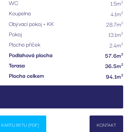
WC
2
1.5m
Koupelna
2
4.1m
Obývací pokoj + KK
2
28.7m
Pokoj
2
13.1m
Plocha příček
2
2.4m
Podlahová plocha
2
57.6m
Terasa
2
36.5m
Plocha celkem
2
94.1m
KARTU BYTU (PDF)
KONTAKT