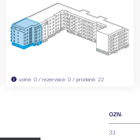
volné: 0 / rezervace: 0 / prodané: 22
OZN.
3.1