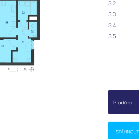
3.2
3.3
3.4
3.5
Prodáno
STÁHNOUT 