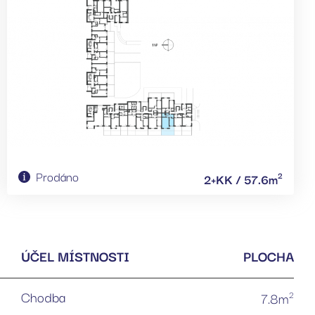
Prodáno
2
2+KK / 57.6m
ÚČEL MÍSTNOSTI
PLOCHA
Chodba
2
7.8m