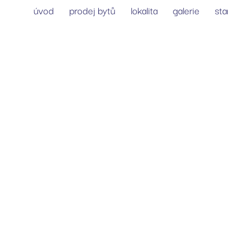
úvod
prodej bytů
lokalita
galerie
st