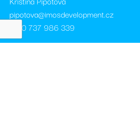
Kristina Pipotová
pipotova@imosdevelopment.cz
+420 737 986 339