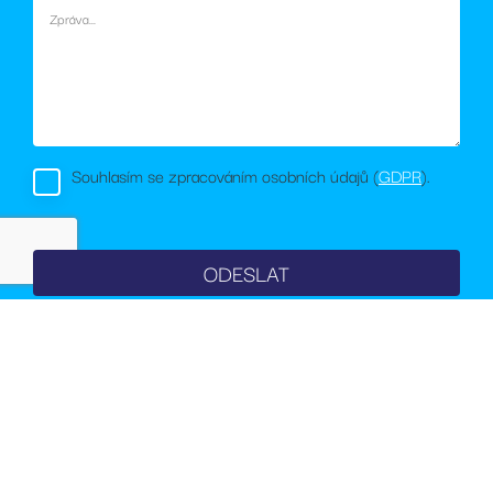
soubory cookie.
_fbp
2
Používá
Meta Platform
měsíce
Facebook k
Inc.
4
poskytování
.rezidencesvratka.cz
týdny
řady reklamních
produktů, jako
je nabízení cen
v reálném čase
od inzerentů
třetích stran
Souhlasím se zpracováním osobních údajů (
GDPR
).
sid
.rezidencesvratka.cz
4
Toto je velmi
týdny
běžný název
2 dny
souboru cookie,
ale pokud je
nalezen jako
soubor cookie
relace, bude
pravděpodobně
použit jako pro
správu stavu
relace.