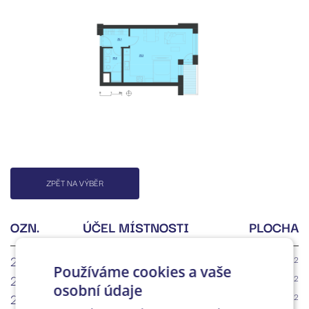
ZPĚT NA VÝBĚR
OZN.
ÚČEL MÍSTNOSTI
PLOCHA
25.1
Chodba
2
4.2m
Používáme cookies a vaše
25.2
Koupelna + WC
2
4.3m
osobní údaje
25.3
Obývací pokoj + KK
2
28.0m