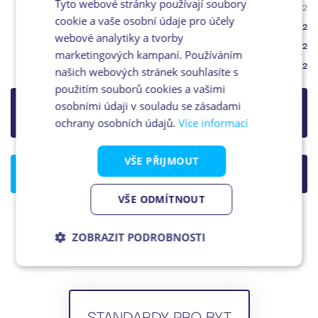
Tyto webové stránky používají soubory
Plocha příček
2
0.9m
cookie a vaše osobní údaje pro účely
Podlahová plocha
2
37.4m
webové analytiky a tvorby
Balkón
2
3.2m
marketingových kampaní. Používáním
Plocha celkem
2
40.6m
našich webových stránek souhlasíte s
použitím souborů cookies a vašimi
osobními údaji v souladu se zásadami
Prodáno
ochrany osobních údajů.
Více informací
VŠE PŘIJMOUT
STÁHNOUT KARTU BYTU (PDF)
KONTAKT
VŠE ODMÍTNOUT
ZOBRAZIT PODROBNOSTI
Nezbytně
Analytika
Marketing
nutné
soubory
STANDARDY PRO BYT