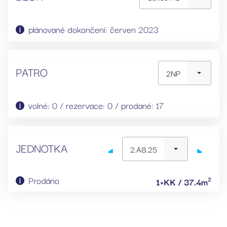
plánované dokončení: červen 2023
PATRO
2NP
volné: 0 / rezervace: 0 / prodané: 17
JEDNOTKA
2.A8.25
Prodáno
2
1+KK / 37.4m