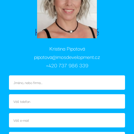
_ga_SPC13YJQ1H
.rezidencesvratka.cz
1 rok
Tento soubor
měsíce
cookie
.rezidencesvratka.cz
1
cookie používá
4
nastavuje
měsíc
Google Analytic
týdny
společnost
k zachování
Doubleclick a
stavu relace.
provádí
informace o
Kontaktujte mě
tom, jak
koncový
uživatel používá
webové stránky
a jakoukoli
Kristina Pipotová
reklamu, kterou
koncový
pipotova@imosdevelopment.cz
uživatel mohl
vidět před
+420 737 986 339
návštěvou
uvedeného
webu.
test_cookie
15
Tento soubor
Google LLC
minut
cookie
.doubleclick.net
nastavuje
společnost
DoubleClick
(kterou vlastní
společnost
Google), aby
zjistila, zda
prohlížeč
návštěvníka
webu
podporuje