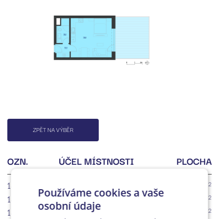
ZPĚT NA VÝBĚR
OZN.
ÚČEL MÍSTNOSTI
PLOCHA
13.1
Chodba
2
3.2m
Používáme cookies a vaše
13.2
Koupelna + WC
2
4.5m
osobní údaje
13.3
Obývací pokoj + KK
2
28.0m