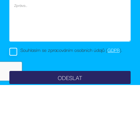
soubory cookie.
_fbp
2
Používá
Meta Platform
měsíce
Facebook k
Inc.
4
poskytování
.rezidencesvratka.cz
týdny
řady reklamních
produktů, jako
je nabízení cen
v reálném čase
od inzerentů
třetích stran
Souhlasím se zpracováním osobních údajů (
GDPR
).
sid
.rezidencesvratka.cz
4
Toto je velmi
týdny
běžný název
2 dny
souboru cookie,
ale pokud je
nalezen jako
soubor cookie
relace, bude
pravděpodobně
použit jako pro
správu stavu
relace.