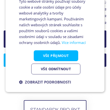
Tyto webové stránky používají soubory
Plocha příček
2
0.8m
cookie a vaše osobní údaje pro účely
Podlahová plocha
2
36.5m
webové analytiky a tvorby
Terasa
2
22.3m
marketingových kampaní. Používáním
Plocha celkem
2
58.8m
našich webových stránek souhlasíte s
použitím souborů cookies a vašimi
osobními údaji v souladu se zásadami
Prodáno
ochrany osobních údajů.
Více informací
VŠE PŘIJMOUT
STÁHNOUT KARTU BYTU (PDF)
KONTAKT
VŠE ODMÍTNOUT
ZOBRAZIT PODROBNOSTI
Nezbytně
Analytika
Marketing
nutné
soubory
STANDARDY PRO BYT