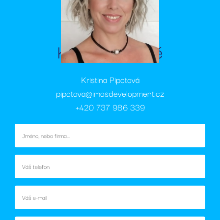
_ga_SPC13YJQ1H
.rezidencesvratka.cz
1 rok
Tento soubor
měsíce
cookie
.rezidencesvratka.cz
1
cookie používá
4
nastavuje
měsíc
Google Analytic
týdny
společnost
k zachování
Doubleclick a
stavu relace.
provádí
informace o
Kontaktujte mě
tom, jak
koncový
uživatel používá
webové stránky
a jakoukoli
Kristina Pipotová
reklamu, kterou
koncový
pipotova@imosdevelopment.cz
uživatel mohl
vidět před
+420 737 986 339
návštěvou
uvedeného
webu.
test_cookie
15
Tento soubor
Google LLC
minut
cookie
.doubleclick.net
nastavuje
společnost
DoubleClick
(kterou vlastní
společnost
Google), aby
zjistila, zda
prohlížeč
návštěvníka
webu
podporuje