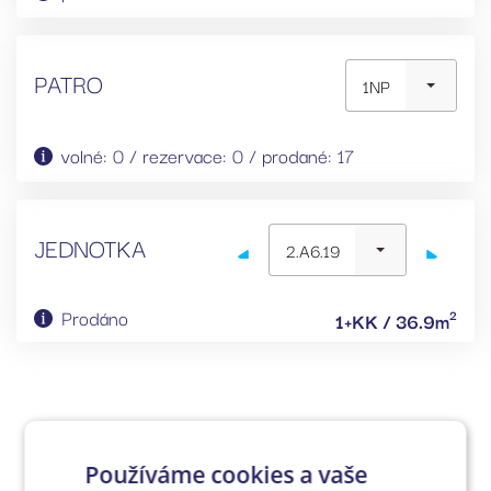
PATRO
1NP
volné: 0 / rezervace: 0 / prodané: 17
JEDNOTKA
2.A6.19
Prodáno
2
1+KK / 36.9m
Používáme cookies a vaše