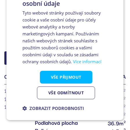
osobní údaje
Tyto webové stránky používají soubory
cookie a vaše osobní údaje pro účely
webové analytiky a tvorby
marketingových kampaní. Používáním
našich webových stránek souhlasíte s
použitím souborů cookies a vašimi
osobními údaji v souladu se zásadami
ZPĚT NA VÝBĚR
ochrany osobních údajů.
Více informací
OZN.
ÚČEL MÍSTNOSTI
PLOCHA
VŠE PŘIJMOUT
19.1
Chodba
2
3.4m
VŠE ODMÍTNOUT
19.2
Koupelna + WC
2
4.7m
19.3
Obývací pokoj + KK
2
28.0m
ZOBRAZIT PODROBNOSTI
Plocha příček
2
0.8m
Podlahová plocha
Nezbytně
Analytika
Marketing
2
36.9m
nutné
2