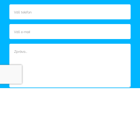
ale pokud je
nalezen jako
soubor cookie
relace, bude
pravděpodobně
použit jako pro
správu stavu
relace.
Souhlasím se zpracováním osobních údajů (
GDPR
).