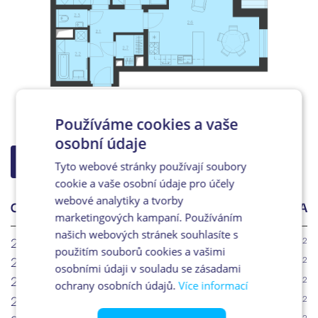
Používáme cookies a vaše
osobní údaje
ZPĚT NA VÝBĚR
Tyto webové stránky používají soubory
cookie a vaše osobní údaje pro účely
webové analytiky a tvorby
OZN.
ÚČEL MÍSTNOSTI
PLOCHA
marketingových kampaní. Používáním
našich webových stránek souhlasíte s
2.1
Chodba
2
6.7m
použitím souborů cookies a vašimi
2.2
Koupelna
2
4m
osobními údaji v souladu se zásadami
2.3
WC
2
1.5m
ochrany osobních údajů.
Více informací
2.4
Ložnice
2
12.7m
2