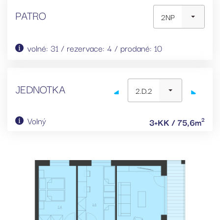
PATRO
2NP
volné: 31 / rezervace: 4 / prodané: 10
JEDNOTKA
2.D.2
Volný
2
3+KK / 75,6m