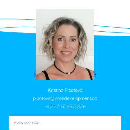
uvedeného
webu.
test_cookie
15
Tento soubor
Google LLC
minut
cookie
.doubleclick.net
nastavuje
společnost
DoubleClick
(kterou vlastní
společnost
Google), aby
zjistila, zda
prohlížeč
návštěvníka
webu
podporuje
Kontaktujte mě
soubory cookie.
_fbp
2
Používá
Meta Platform
měsíce
Facebook k
Inc.
4
poskytování
.rezidencesvratka.cz
Kristina Pipotová
týdny
řady reklamních
produktů, jako
pipotova@imosdevelopment.cz
je nabízení cen
v reálném čase
+420 737 986 339
od inzerentů
třetích stran
sid
.rezidencesvratka.cz
4
Toto je velmi
týdny
běžný název
2 dny
souboru cookie,