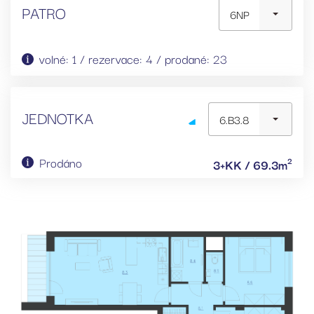
PATRO
6NP
volné: 1 / rezervace: 4 / prodané: 23
JEDNOTKA
6.B3.8
Prodáno
2
3+KK / 69.3m