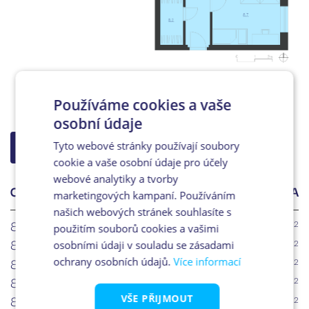
Používáme cookies a vaše
osobní údaje
Tyto webové stránky používají soubory
ZPĚT NA VÝBĚR
cookie a vaše osobní údaje pro účely
webové analytiky a tvorby
OZN.
ÚČEL MÍSTNOSTI
PLOCHA
marketingových kampaní. Používáním
našich webových stránek souhlasíte s
8.1
Chodba
2
7.9m
použitím souborů cookies a vašimi
8.2
Šatna
2
3.8m
osobními údaji v souladu se zásadami
8.3
Obytný prostor + KK
2
ochrany osobních údajů.
Více informací
24.8m
8.4
Koupelna
2
4.4m
8.5
WC
VŠE PŘIJMOUT
2
1.4m