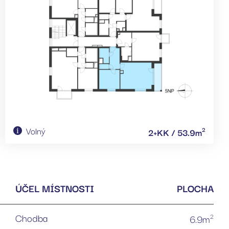
Volný
2
2+KK / 53.9m
ÚČEL MÍSTNOSTI
PLOCHA
Chodba
2
6.9m