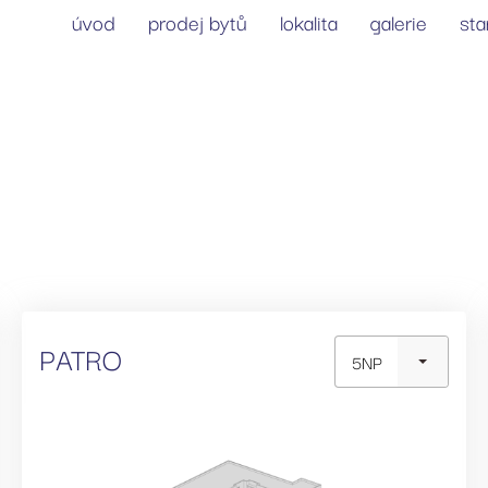
úvod
prodej bytů
lokalita
galerie
st
PATRO
5NP