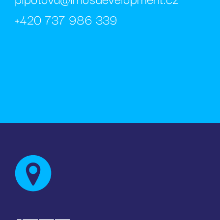
.rezi
+420 737 986 339
test_cookie
Goog
.doub
_fbp
Meta
Inc.
.rezi
sid
.rezi