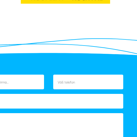
 soubor cookie
k.
idmi a roboty. To je
né zprávy o
ickými cookies
vými cookies
s - což je
užby Google. Tento
rovádí informace o
atelů přiřazením
oli reklamu, kterou
ta. Je součástí
ebu.
počtu údajů o
ehledy webů.
lezen jako soubor
stavu relace.
ání stavu relace.
rovádí informace o
oli reklamu, kterou