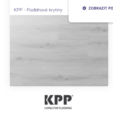
KPP - Podlahové krytiny
ZOBRAZIT P
Nezbytně nu
Nezbytně nutné soubo
stránky nelze bez ne
Název
udid
CookieScriptConse