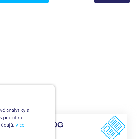
vé analytiky a
s použitím
PDF KATALOG
 údajů.
Více
pro zobrazeni klikni