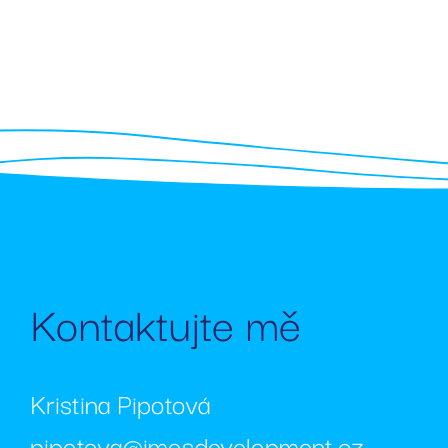
_GRECAPTCHA
__cf_bm
Název
Posky
Název
Dom
_bra_perfor
_bra_target
.rezi
Kontaktujte mě
_ga
IDE
Goog
.doub
sid
.sezn
Kristina Pipotová
_ga_SPC13YJQ1H
pipotova@imosdevelopment.cz
_gcl_au
Goog