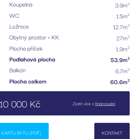
Koupelna
2
3.9m
WC
2
1.5m
Ložnice
2
12.7m
Obytný prostor + KK
2
27m
Plocha příček
2
1,9m
Podlahová plocha
2
53.9m
Balkón
2
6.7m
Plocha celkem
2
60.6m
10 000 Kč
Zjistit více o
financování
KARTU BYTU (PDF)
KONTAKT