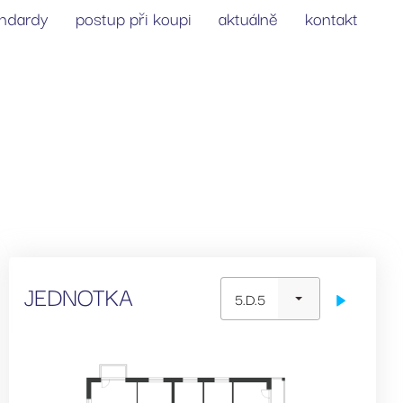
andardy
postup při koupi
aktuálně
kontakt
JEDNOTKA
5.D.5