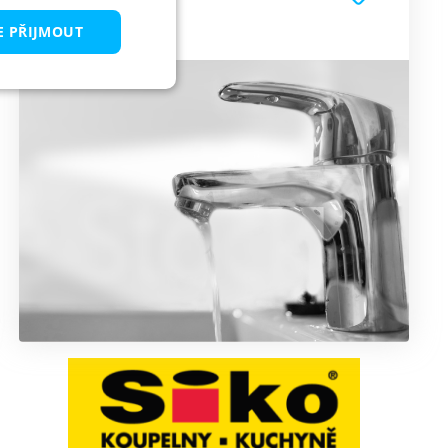
SIKO - Koupelny
E PŘIJMOUT
keting
 správa účtu. Webové
ařízení, která mají
 a zlepšila
pt.com k
kie návštěvníků. Je
goval správně.