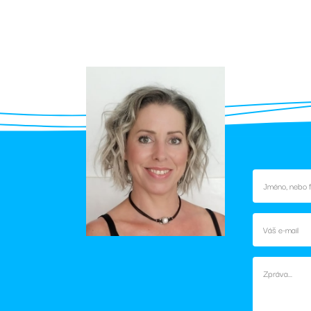
týdny
5
Google reCAPTCHA nastaví při spuštění potřebný
Google LLC
měsíců
(_GRECAPTCHA) za účelem provedení analýzy rizi
www.google.com
4
týdny
29
Tento soubor cookie se používá k rozlišení mezi l
Cloudflare Inc.
minut
pro web přínosné, aby bylo možné podávat plat
.vimeo.com
47
používání jejich webových stránek.
sekund
Poskytovatel
/
Vyprší
Popis
tovatel
Doména
/
Vyprší
Popis
éna
.rezidencesvratka.cz
1 rok
Tato cookies slouží k zapamatování souhlasu s analyt
dencesvratka.cz
1 rok
Tato cookies slouží k zapamatování souhlasu s marketingo
1 rok
Tento název souboru cookie je spojen s Google Analytic
Google LLC
1
významná aktualizace běžněji používané analytické sl
.rezidencesvratka.cz
1 rok
Tento soubor cookie nastavuje společnost Doubleclick a p
le LLC
měsíc
soubor cookie se používá k rozlišení jedinečných uživ
tom, jak koncový uživatel používá webové stránky a jakouk
leclick.net
náhodně vygenerovaného čísla jako identifikátoru klien
koncový uživatel mohl vidět před návštěvou uvedeného w
každého požadavku na stránku na webu a slouží k vý
návštěvnících, relacích a kampaních pro analytické př
am.cz
4
Toto je velmi běžný název souboru cookie, ale pokud je na
týdny
cookie relace, bude pravděpodobně použit jako pro správu 
.rezidencesvratka.cz
1 rok
Tento soubor cookie používá Google Analytics k zachov
2 dny
1
měsíc
2
Tento soubor cookie nastavuje společnost Doubleclick a p
le LLC
měsíce
tom, jak koncový uživatel používá webové stránky a jakouk