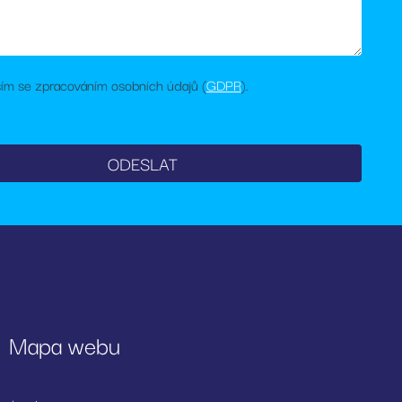
ebu.
rou vlastní
a webu podporuje
ím se zpracováním osobních údajů (
GDPR
).
 jako je nabízení
lezen jako soubor
stavu relace.
Mapa webu