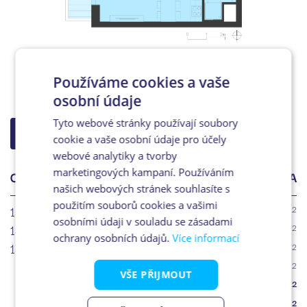
Používáme cookies a vaše
osobní údaje
Tyto webové stránky používají soubory
ZPĚT NA VÝBĚR
cookie a vaše osobní údaje pro účely
webové analytiky a tvorby
marketingových kampaní. Používáním
OZN.
ÚČEL MÍSTNOSTI
PLOCHA
našich webových stránek souhlasíte s
použitím souborů cookies a vašimi
14.1
Chodba
2
5.8m
osobními údaji v souladu se zásadami
14.2
Koupelna + WC
2
5.0m
ochrany osobních údajů.
Více informací
14.3
Obytný prostor + KK
2
27.3m
Plocha příček
2
1.7m
VŠE PŘIJMOUT
Podlahová plocha
2
39.8m
Balkón
2
6.6m