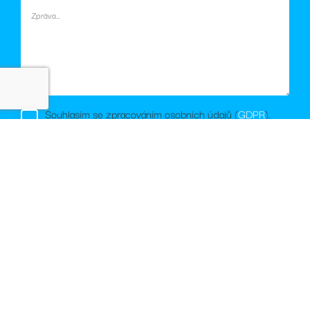
pravděpodobně
použit jako pro
správu stavu
relace.
Souhlasím se zpracováním osobních údajů (
GDPR
).