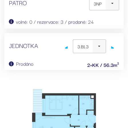
PATRO
3NP
volné: 0 / rezervace: 3 / prodané: 24
JEDNOTKA
3.B1.3
Prodáno
2
2+KK / 56.3m