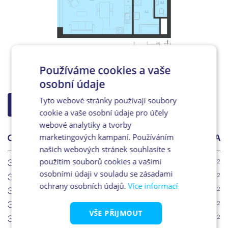
Používáme cookies a vaše
osobní údaje
Tyto webové stránky používají soubory
ZPĚT NA VÝBĚR
cookie a vaše osobní údaje pro účely
webové analytiky a tvorby
OZN.
ÚČEL MÍSTNOSTI
PLOCHA
marketingových kampaní. Používáním
našich webových stránek souhlasíte s
3.1
Chodba
2
5.8m
použitím souborů cookies a vašimi
3.2
Koupelna
osobními údaji v souladu se zásadami
2
5.0m
ochrany osobních údajů.
Více informací
3.3
WC
2
1.3m
3.4
Šatna
2
4.5m
VŠE PŘIJMOUT
3.5
Ložnice
2
12.7m