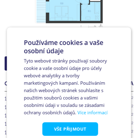
Používáme cookies a vaše
osobní údaje
Tyto webové stránky používají soubory
ZPĚT NA VÝBĚR
cookie a vaše osobní údaje pro účely
webové analytiky a tvorby
OZN.
ÚČEL MÍSTNOSTI
PLOCHA
marketingových kampaní. Používáním
našich webových stránek souhlasíte s
17.1
Chodba
2
5.6m
použitím souborů cookies a vašimi
17.2
Šatna
osobními údaji v souladu se zásadami
2
3.7m
ochrany osobních údajů.
Více informací
17.3
WC
2
1.3m
17.4
Koupelna
2
5.7m
VŠE PŘIJMOUT
17.5
Ložnice
2
14.6m