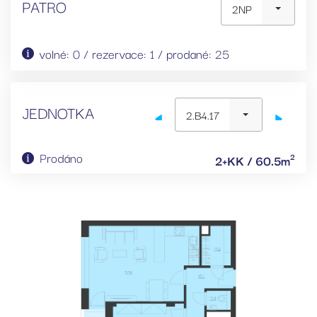
PATRO
2NP
volné: 0 / rezervace: 1 / prodané: 25
JEDNOTKA
2.B4.17
Prodáno
2
2+KK / 60.5m