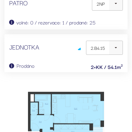
PATRO
2NP
volné: 0 / rezervace: 1 / prodané: 25
JEDNOTKA
2.B4.15
Prodáno
2
2+KK / 54.1m