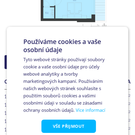
Používáme cookies a vaše
osobní údaje
Tyto webové stránky používají soubory
ZPĚT NA VÝBĚR
cookie a vaše osobní údaje pro účely
webové analytiky a tvorby
OZN.
ÚČEL MÍSTNOSTI
PLOCHA
marketingových kampaní. Používáním
našich webových stránek souhlasíte s
15.1
Chodba
2
6.7m
použitím souborů cookies a vašimi
15.2
WC
osobními údaji v souladu se zásadami
2
1.3m
ochrany osobních údajů.
Více informací
15.3
Koupelna
2
4.1m
15.4
Obytný prostor + KK
2
22.7m
VŠE PŘIJMOUT
15.5
Ložnice
2
14.7m