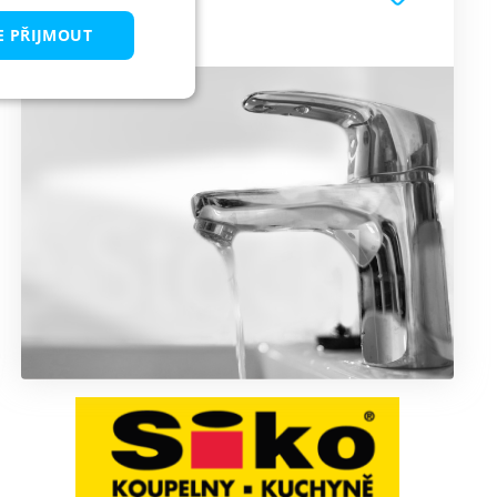
SIKO - Koupelny
E PŘIJMOUT
keting
 správa účtu. Webové
ařízení, která mají
 a zlepšila
pt.com k
kie návštěvníků. Je
goval správně.