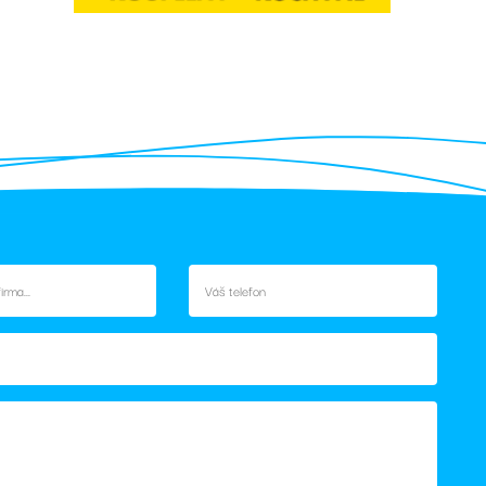
 soubor cookie
k.
idmi a roboty. To je
né zprávy o
ickými cookies
vými cookies
s - což je
užby Google. Tento
rovádí informace o
atelů přiřazením
oli reklamu, kterou
ta. Je součástí
ebu.
počtu údajů o
ehledy webů.
lezen jako soubor
stavu relace.
ání stavu relace.
rovádí informace o
oli reklamu, kterou