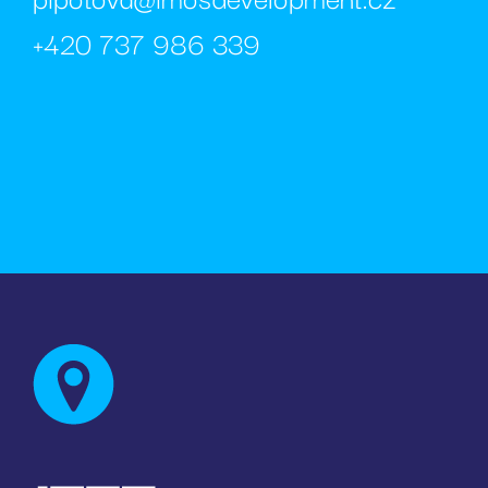
.rezi
+420 737 986 339
test_cookie
Goog
.doub
_fbp
Meta
Inc.
.rezi
sid
.rezi