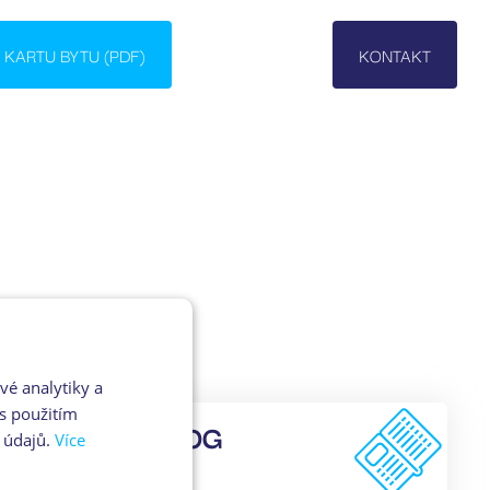
KARTU BYTU (PDF)
KONTAKT
vé analytiky a
s použitím
PDF KATALOG
 údajů.
Více
pro zobrazeni klikni