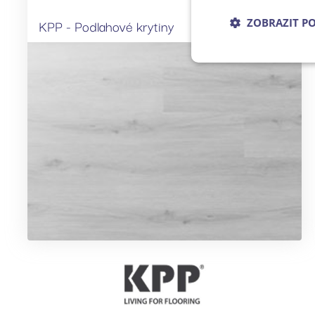
KPP - Podlahové krytiny
ZOBRAZIT P
Nezbytně nu
Nezbytně nutné soubo
stránky nelze bez ne
Název
udid
CookieScriptConse