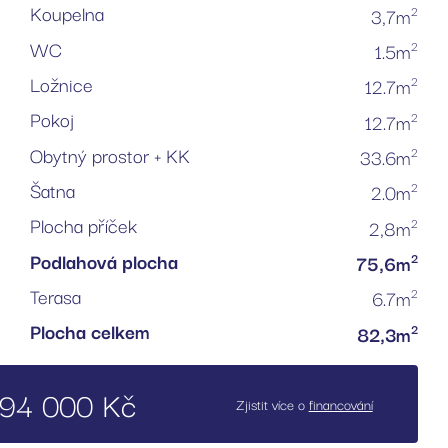
Koupelna
2
3,7m
WC
2
1.5m
Ložnice
2
12.7m
Pokoj
2
12.7m
Obytný prostor + KK
2
33.6m
Šatna
2
2.0m
Plocha příček
2
2,8m
Podlahová plocha
2
75,6m
Terasa
2
6.7m
Plocha celkem
2
82,3m
94 000 Kč
Zjistit více o
financování