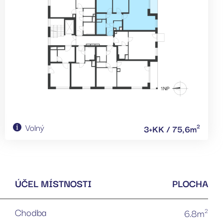
Volný
2
3+KK / 75,6m
ÚČEL MÍSTNOSTI
PLOCHA
Chodba
2
6.8m