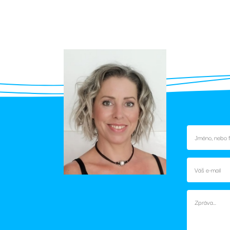
týdny
5
Google reCAPTCHA nastaví při spuštění potřebný
Google LLC
měsíců
(_GRECAPTCHA) za účelem provedení analýzy rizi
www.google.com
4
týdny
29
Tento soubor cookie se používá k rozlišení mezi l
Cloudflare Inc.
minut
pro web přínosné, aby bylo možné podávat plat
.vimeo.com
47
používání jejich webových stránek.
sekund
Poskytovatel
/
Vyprší
Popis
tovatel
Doména
/
Vyprší
Popis
éna
.rezidencesvratka.cz
1 rok
Tato cookies slouží k zapamatování souhlasu s analyt
dencesvratka.cz
1 rok
Tato cookies slouží k zapamatování souhlasu s marketingo
1 rok
Tento název souboru cookie je spojen s Google Analytic
Google LLC
1
významná aktualizace běžněji používané analytické sl
.rezidencesvratka.cz
1 rok
Tento soubor cookie nastavuje společnost Doubleclick a p
le LLC
měsíc
soubor cookie se používá k rozlišení jedinečných uživ
tom, jak koncový uživatel používá webové stránky a jakouk
leclick.net
náhodně vygenerovaného čísla jako identifikátoru klien
koncový uživatel mohl vidět před návštěvou uvedeného w
každého požadavku na stránku na webu a slouží k vý
návštěvnících, relacích a kampaních pro analytické př
am.cz
4
Toto je velmi běžný název souboru cookie, ale pokud je na
týdny
cookie relace, bude pravděpodobně použit jako pro správu 
.rezidencesvratka.cz
1 rok
Tento soubor cookie používá Google Analytics k zachov
2 dny
1
měsíc
2
Tento soubor cookie nastavuje společnost Doubleclick a p
le LLC
měsíce
tom, jak koncový uživatel používá webové stránky a jakouk