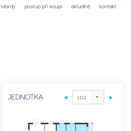
andardy
postup při koupi
aktuálně
kontakt
JEDNOTKA
1.D.2