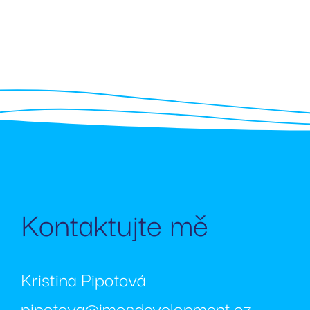
_GRECAPTCHA
__cf_bm
Název
Posky
Název
Dom
_bra_perfor
_bra_target
.rezi
Kontaktujte mě
_ga
IDE
Goog
.doub
sid
.sezn
Kristina Pipotová
_ga_SPC13YJQ1H
pipotova@imosdevelopment.cz
_gcl_au
Goog