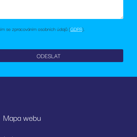
ebu.
rou vlastní
a webu podporuje
ím se zpracováním osobních údajů (
GDPR
).
 jako je nabízení
lezen jako soubor
stavu relace.
Mapa webu