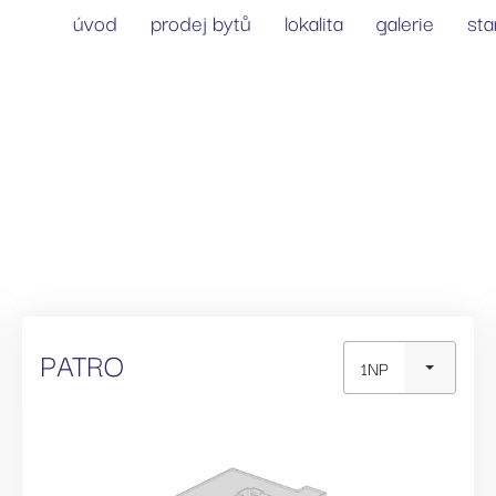
úvod
prodej bytů
lokalita
galerie
st
PATRO
1NP