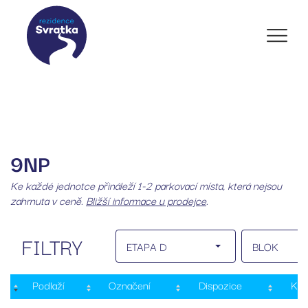
9NP
Ke každé jednotce přináleží 1-2 parkovací místa, která nejsou
zahrnuta v ceně.
Bližší informace u prodejce
.
FILTRY
ETAPA D
BLOK
Podlaží
Označení
Dispozice
Kat