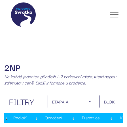
2NP
Ke každé jednotce přináleží 1-2 parkovací místa, která nejsou
zahrnuta v ceně.
Bližší informace u prodejce
.
FILTRY
ETAPA A
BLOK
Podlaží
Označení
Dispozice
Kat