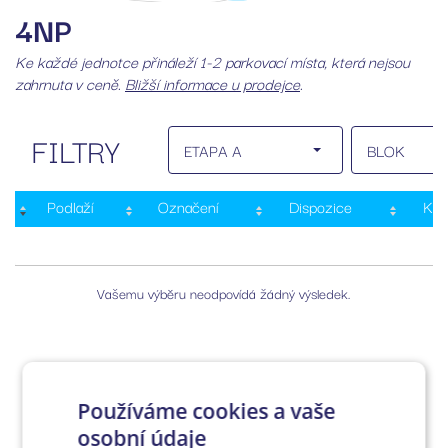
4NP
Ke každé jednotce přináleží 1-2 parkovací místa, která nejsou
zahrnuta v ceně.
Bližší informace u prodejce
.
FILTRY
ETAPA A
BLOK
Podlaží
Označení
Dispozice
Kat
Vašemu výběru neodpovídá žádný výsledek.
Používáme cookies a vaše
osobní údaje