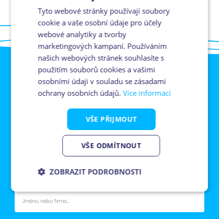
Tyto webové stránky používají soubory
cookie a vaše osobní údaje pro účely
webové analytiky a tvorby
marketingových kampaní. Používáním
našich webových stránek souhlasíte s
použitím souborů cookies a vašimi
osobními údaji v souladu se zásadami
ochrany osobních údajů.
Více informací
Kontaktujte mě
VŠE PŘIJMOUT
Kristina Pipotová
VŠE ODMÍTNOUT
pipotova@imosdevelopment.cz
+420 737 986 339
ZOBRAZIT PODROBNOSTI
Nezbytně
Analytika
Marketing
nutné
soubory