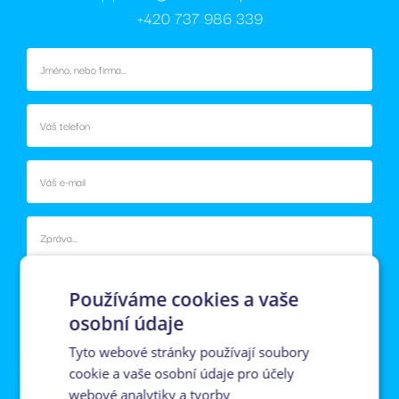
+420 737 986 339
Používáme cookies a vaše
osobní údaje
Tyto webové stránky používají soubory
Souhlasím se zpracováním osobních údajů (
GDPR
).
cookie a vaše osobní údaje pro účely
webové analytiky a tvorby