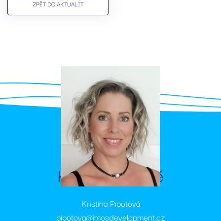
ZPĚT DO AKTUALIT
Kontaktujte mě
Kristina Pipotová
pipotova@imosdevelopment.cz