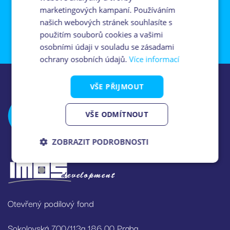
marketingových kampaní. Používáním
našich webových stránek souhlasíte s
použitím souborů cookies a vašimi
osobními údaji v souladu se zásadami
ochrany osobních údajů.
Více informací
VŠE PŘIJMOUT
VŠE ODMÍTNOUT
ZOBRAZIT PODROBNOSTI
Nezbytně
Analytika
Marketing
nutné
soubory
Otevřený podílový fond
Sokolovská 700/113a 186 00 Praha