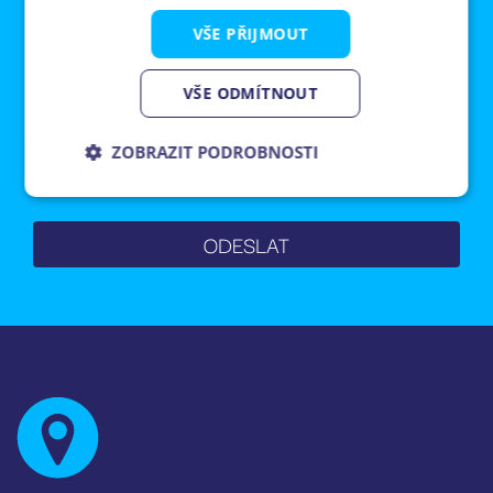
VŠE PŘIJMOUT
VŠE ODMÍTNOUT
Souhlasím se zpracováním osobních údajů (
GDPR
).
ZOBRAZIT PODROBNOSTI
Nezbytně
Analytika
Marketing
nutné
soubory
Nezbytně nutné soubory
Analytika
Marketing
Nezbytně nutné soubory cookie umožňují základní
funkce webových stránek, jako je přihlášení